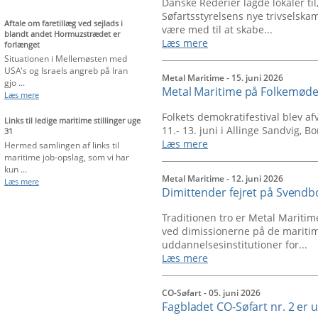
Danske Rederier lagde lokaler til
Søfartsstyrelsens nye trivselsk
Aftale om faretillæg ved sejlads i
være med til at skabe...
blandt andet Hormuzstrædet er
Læs mere
forlænget
Situationen i Mellemøsten med
USA's og Israels angreb på Iran
Metal Maritime
- 15. juni 2026
gjo ...
Metal Maritime på Folkemøde
Læs mere
Folkets demokratifestival blev af
Links til ledige maritime stillinger uge
11.- 13. juni i Allinge Sandvig, B
31
Læs mere
Hermed samlingen af links til
maritime job-opslag, som vi har
kun ...
Metal Maritime
- 12. juni 2026
Læs mere
Dimittender fejret på Svendb
Traditionen tro er Metal Mariti
ved dimissionerne på de mariti
uddannelsesinstitutioner for...
Læs mere
CO-Søfart
- 05. juni 2026
Fagbladet CO-Søfart nr. 2 e