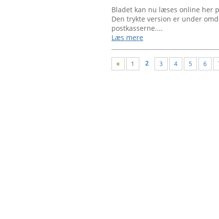
Bladet kan nu læses online her
Den trykte version er under omde
postkasserne....
Læs mere
2
1
3
4
5
6