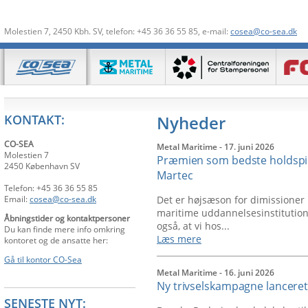
Molestien 7, 2450 Kbh. SV, telefon: +45 36 36 55 85, e-mail:
cosea@co-sea.dk
KONTAKT:
Nyheder
CO-SEA
Metal Maritime
- 17. juni 2026
Molestien 7
Præmien som bedste holdspil
2450 København SV
Martec
Telefon: +45 36 36 55 85
Email:
cosea@co-sea.dk
Det er højsæson for dimissioner
maritime uddannelsesinstitution
Åbningstider og kontaktpersoner
også, at vi hos...
Du kan finde mere info omkring
Læs mere
kontoret og de ansatte her:
Gå til kontor CO-Sea
Metal Maritime
- 16. juni 2026
Ny trivselskampagne lancere
SENESTE NYT: