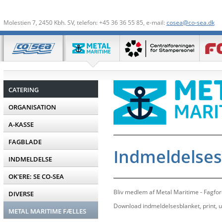
Molestien 7, 2450 Kbh. SV, telefon: +45 36 36 55 85, e-mail:
cosea@co-sea.dk
CATERING
ORGANISATION
A-KASSE
FAGBLADE
Indmeldelses
INDMELDELSE
OK'ERE: SE CO-SEA
Bliv medlem af Metal Maritime - Fagfore
DIVERSE
Download indmeldelsesblanket, print, ud
METAL MARITIME FÆLLES