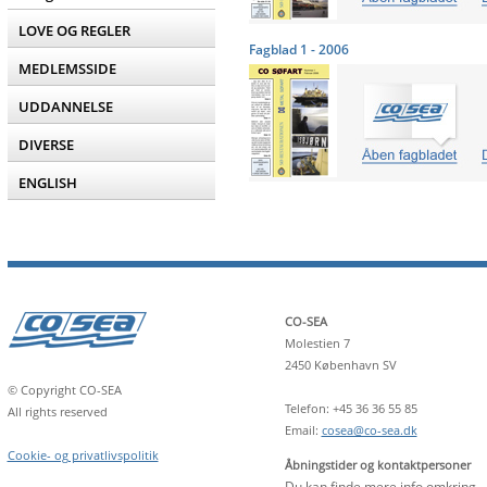
LOVE OG REGLER
Fagblad 1 - 2006
MEDLEMSSIDE
UDDANNELSE
DIVERSE
ENGLISH
CO-SEA
Molestien 7
2450 København SV
© Copyright CO-SEA
Telefon: +45 36 36 55 85
All rights reserved
Email:
cosea@co-sea.dk
Cookie- og privatlivspolitik
Åbningstider og kontaktpersoner
Du kan finde mere info omkring